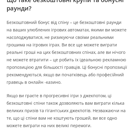
раунди?
Безкоштовний бонус від спіну – це безкоштовні раунди
на ваших улюблених ігрових автоматах, якими ви можете
насолоджуватися, не ризикуючи своїми реальними
грошима на ігрових іграх. Ви все ще можете виграти
реальні гроші на цих безкоштовних спінах, але ви нічого
не можете втратити – це робить їх ідеальною рекламною
пропозицією для більшості гравців. Ці бонусні пропозиції
рекомендуються, якщо ви початківець або професійний
гравець в онлайн -казино.
Якщо ви граєте в прогресивні ігри з джекпотом, ці
безкоштовні спіни також дозволяють вам виграти кілька
великих призів та гігантських джекпотів. Незважаючи на
те, що ці спіни вам не коштують грошей, ви все одно
можете виграти на них великі перемоги.