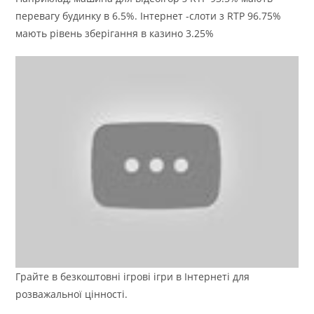
перевагу будинку в 6.5%. Інтернет -слоти з RTP 96.75%
мають рівень зберігання в казино 3.25%
Грайте в безкоштовні ігрові ігри в Інтернеті для
розважальної цінності.