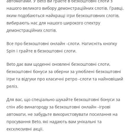
автоматами. У Beto ви граєте в безкоштовні слоти з
нашого великого вибору демонстраційних слотів. Гравці,
яким подобаються найкращі ігри безкоштовних слотів,
вибирають нас для нашого широкого спектру
демонстраційних слотів.
Все про безкоштовні онлайн -слоти. Натисніть кнопку
Spin і грайте в безкоштовні слоти.
Beto дає вам щоденні оновлені безкоштовні слоти,
безкоштовні бонуси за оберни за улюблені безкоштовні
ігри та відгуки про класичні ретро -слоти та найновіший
реліз.
Для вас, що спеціально шукайте безкоштовні бонуси за
спін або винагороду за безкоштовні онлайн -ігрові
автомати, не забудьте використовувати посилання на
просування Beto, які надають вам унікальні та
ексклюзивні акції.