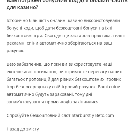
Вам потрібен бонусний код для онлайн -слотів
для казино?
Історично більшість онлайн -казино використовували
бонусні коди, щоб дати безкоштовні бонуси на їхні
безкоштовні ігри. Сьогодні це застаріла практика, і ваші
рекламні спіни автоматично зберігаються на ваш
рахунок.
Beto забезпечив, що поки ви використовуєте наші
ексклюзивні посилання, ви отримаєте перевагу наших
багатьох пропозицій для різних безкоштовних ігрових
ігор безпосередньо у свій ігровий рахунок. Ваші спіни
автоматично будуть зараховані, тому дні
запам’ятовування промо -кодів закінчилися.
Спробуйте безкоштовний слот Starburst у Beto.com
Назад до змісту