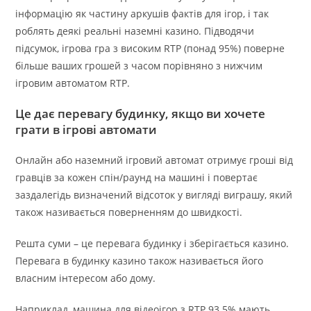
інформацію як частину аркушів фактів для ігор, і так
роблять деякі реальні наземні казино. Підводячи
підсумок, ігрова гра з високим RTP (понад 95%) поверне
більше ваших грошей з часом порівняно з нижчим
ігровим автоматом RTP.
Це дає перевагу будинку, якщо ви хочете
грати в ігрові автомати
Онлайн або наземний ігровий автомат отримує гроші від
гравців за кожен спін/раунд на машині і повертає
заздалегідь визначений відсоток у вигляді виграшу, який
також називається поверненням до швидкості.
Решта суми – це перевага будинку і зберігається казино.
Перевага в будинку казино також називається його
власним інтересом або дому.
Наприклад, машина для відеоігор з RTP 93.5% мають