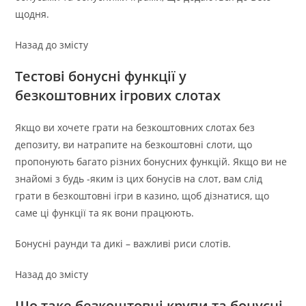
щодня.
Назад до змісту
Тестові бонусні функції у
безкоштовних ігрових слотах
Якщо ви хочете грати на безкоштовних слотах без
депозиту, ви натрапите на безкоштовні слоти, що
пропонують багато різних бонусних функцій. Якщо ви не
знайомі з будь -яким із цих бонусів на слот, вам слід
грати в безкоштовні ігри в казино, щоб дізнатися, що
саме ці функції та як вони працюють.
Бонусні раунди та дикі – важливі риси слотів.
Назад до змісту
Що таке безкоштовні крупи та бонусні