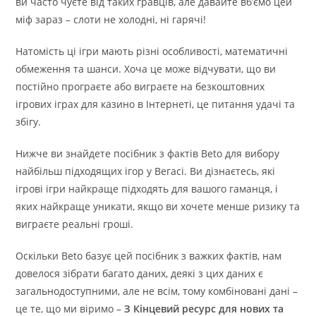
ви часто чуєте від таких гравців, але давайте вб’ємо цей
міф зараз – слоти не холодні, ні гарячі!
Натомість ці ігри мають різні особливості, математичні
обмеження та шанси. Хоча це може відчувати, що ви
постійно програєте або виграєте на безкоштовних
ігрових іграх для казино в Інтернеті, це питання удачі та
збігу.
Нижче ви знайдете посібник з фактів Beto для вибору
найбільш підходящих ігор у Вегасі. Ви дізнаєтесь, які
ігрові ігри найкраще підходять для вашого гаманця, і
яких найкраще уникати, якщо ви хочете менше ризику та
виграєте реальні гроші.
Оскільки Beto базує цей посібник з важких фактів, нам
довелося зібрати багато даних, деякі з цих даних є
загальнодоступними, але не всім, тому комбіновані дані –
це те, що ми віримо –
З
Кінцевий ресурс для нових та