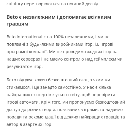
спінінгу перетворюються на поганий досвід.
Beto є незалежним і допомагає всіляким
гравцям
Beto International є на 100% незалежними, і ми не
пов’язані з будь -якими виробниками ігор, i.Е. Ігрові
програмні компанії. Ми не проводимо жодних ігор на
наших серверах і не маємо контролю над геймплеєм чи
результатом ігор.
Бето відгукує кожен безкоштовний слот, з яким ми
стикаємося, і це занадто самостійно. У нас є кілька
найкращих експертів з усього світу, щоб перевірити
ігрові автомати. Крім того, ми пропонуємо безкоштовний
доступ до різних теорій, пов’язаних з іграми, та надаємо
поради та рекомендації від деяких найкращих гравців та
авторів азартних ігор.