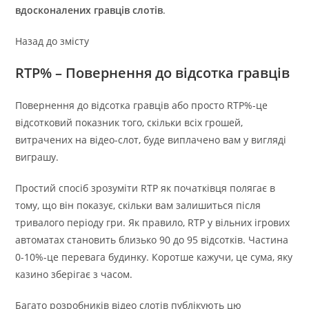
вдосконалених гравців слотів
.
Назад до змісту
RTP% – Повернення до відсотка гравців
Повернення до відсотка гравців або просто RTP%-це
відсотковий показник того, скільки всіх грошей,
витрачених на відео-слот, буде виплачено вам у вигляді
виграшу.
Простий спосіб зрозуміти RTP як початківця полягає в
тому, що він показує, скільки вам залишиться після
тривалого періоду гри. Як правило, RTP у вільних ігрових
автоматах становить близько 90 до 95 відсотків. Частина
0-10%-це перевага будинку. Коротше кажучи, це сума, яку
казино зберігає з часом.
Багато розробників відео слотів публікують цю